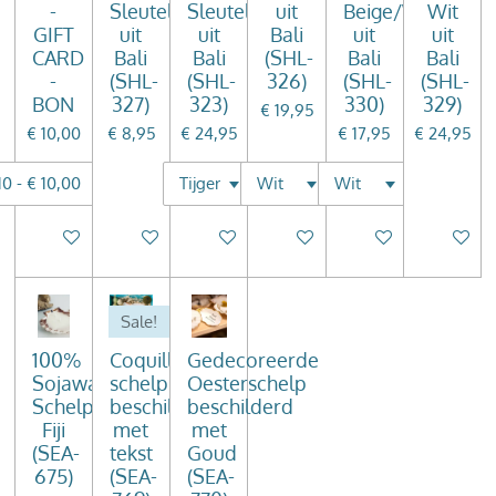
-
Sleutelhanger
Sleutelhanger
uit
Beige/Wit
Wit
GIFT
uit
uit
Bali
uit
uit
CARD
Bali
Bali
(SHL-
Bali
Bali
-
(SHL-
(SHL-
326)
(SHL-
(SHL-
BON
327)
323)
330)
329)
€ 19,95
€ 10,00
€ 8,95
€ 24,95
€ 17,95
€ 24,95
In winkelwagen
In winkelwagen
In winkelwagen
In winkelwagen
In winkelwagen
In winke
Sale!
100%
Coquille
Gedecoreerde
Sojawas
schelp
Oesterschelp
Schelpenkaars
beschilderd
beschilderd
Fiji
met
met
(SEA-
tekst
Goud
675)
(SEA-
(SEA-