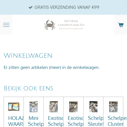
Ga
GRATIS VERZENDING VANAF €99
direct
naar
de
hoofdinhoud
Winkelwagen
Er zitten geen artikelen (meer) in de winkelwagen.
Bekijk ook eens
HOLAZ
Mini
Exotische
Exotische
Schelpen
Schelpe
WAARDEBON
Schelpen
Schelpen
Schelpenhanger
Sleutelhanger
Cluster