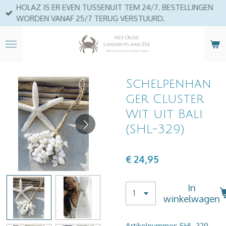
HOLAZ IS ER EVEN TUSSENUIT TEM 24/7. BESTELLINGEN
Ga
WORDEN VANAF 25/7 TERUG VERSTUURD.
direct
naar
de
hoofdinhoud
Schelpenhan
ger Cluster
Wit uit Bali
(SHL-329)
€ 24,95
In
winkelwagen
Artikelnummer:
SHL-329