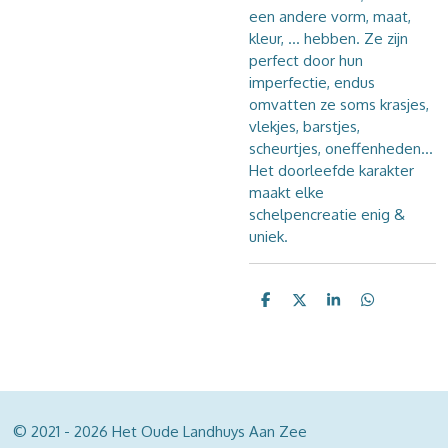
een andere vorm, maat,
kleur, ... hebben. Ze zijn
perfect door hun
imperfectie, endus
omvatten ze soms krasjes,
vlekjes, barstjes,
scheurtjes, oneffenheden...
Het doorleefde karakter
maakt elke
schelpencreatie enig &
uniek.
D
D
S
D
e
e
h
e
l
e
a
l
e
l
r
e
n
e
n
© 2021 - 2026 Het Oude Landhuys Aan Zee