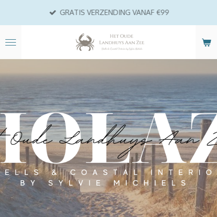
Ga
GRATIS VERZENDING VANAF €99
direct
naar
de
hoofdinhoud