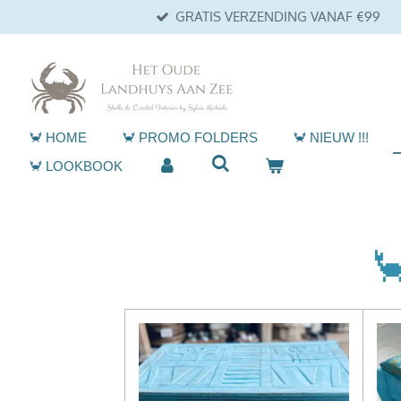
GRATIS VERZENDING VANAF €99
Ga
direct
naar
de
hoofdinhoud
🦀 HOME
🦀 PROMO FOLDERS
🦀 NIEUW !!!
🦀 LOOKBOOK
