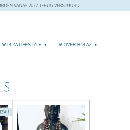
WORDEN VANAF 25/7 TERUG VERSTUURD.
🦀 IBIZA LIFESTYLE
🦀 OVER HOLAZ
ls
IZA !