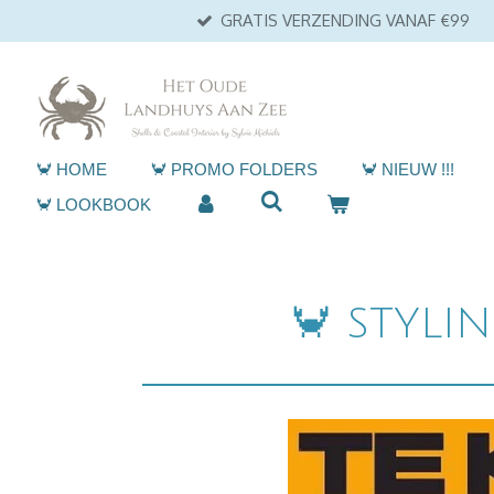
GRATIS VERZENDING VANAF €99
Ga
direct
naar
de
hoofdinhoud
🦀 HOME
🦀 PROMO FOLDERS
🦀 NIEUW !!!
🦀 LOOKBOOK
🦀 STYLI