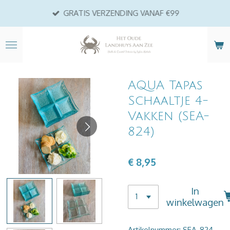
Ga
GRATIS VERZENDING VANAF €99
direct
naar
de
hoofdinhoud
AQUA Tapas
Schaaltje 4-
Vakken (SEA-
824)
€ 8,95
In
winkelwagen
Artikelnummer:
SEA-824