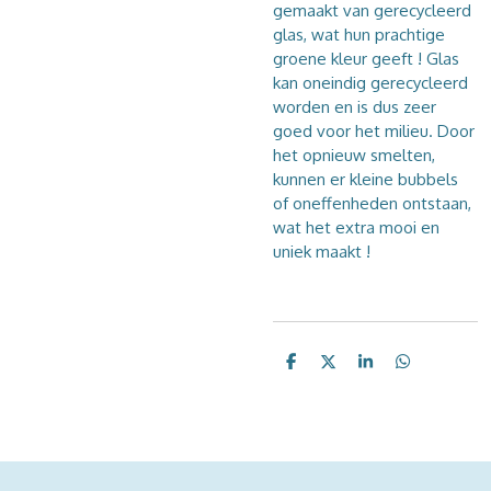
gemaakt van gerecycleerd
glas, wat hun prachtige
groene kleur geeft ! Glas
kan oneindig gerecycleerd
worden en is dus zeer
goed voor het milieu. Door
het opnieuw smelten,
kunnen er kleine bubbels
of oneffenheden ontstaan,
wat het extra mooi en
uniek maakt !
D
D
S
D
e
e
h
e
l
e
a
l
e
l
r
e
n
e
n