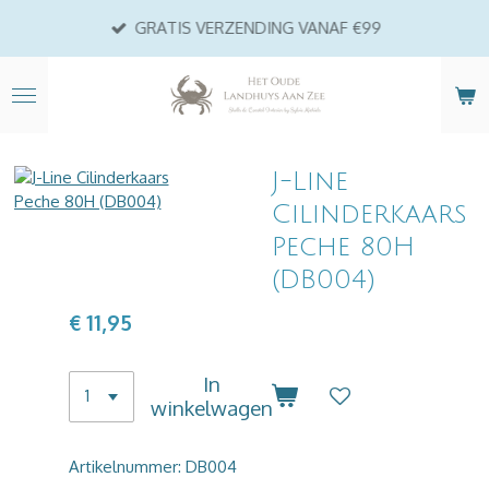
Ga
GRATIS VERZENDING VANAF €99
direct
naar
de
hoofdinhoud
J-Line
Cilinderkaars
Peche 80H
(DB004)
€ 11,95
In
winkelwagen
Artikelnummer:
DB004