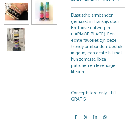
Elastische armbanden
gemaakt in Frankrijk door
Bretonse ontwerpers
(LARMOR PLAGE).
Een
echte favoriet zijn deze
trendy armbanden, bedrukt
in goud, een echte hit met
hun zomerse Ibiza
patronen en levendige
kleuren.
Conceptstore only - 1+1
GRATIS
D
D
S
D
e
e
h
e
l
e
a
l