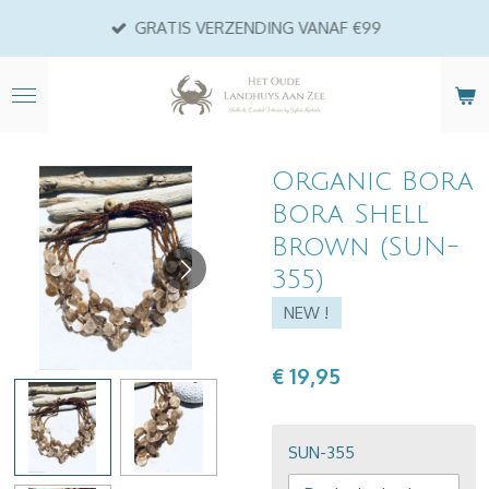
Ga
GRATIS VERZENDING VANAF €99
direct
naar
de
hoofdinhoud
Organic Bora
Bora Shell
Brown (SUN-
355)
NEW !
€ 19,95
SUN-355