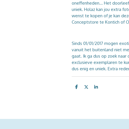
oneffenheden... Het doorleef
uniek. Holaz kan jou extra fot
wenst te kopen of je kan dez
Conceptstore te Kontich of 
Sinds 01/01/2017 mogen exot
vanuit het buitenland niet me
gaat. Ik ga dus op zoek naar 
exclusieve exemplaren te kunn
dus enig en uniek. Extra red
D
D
S
e
e
h
l
e
a
e
l
r
n
e