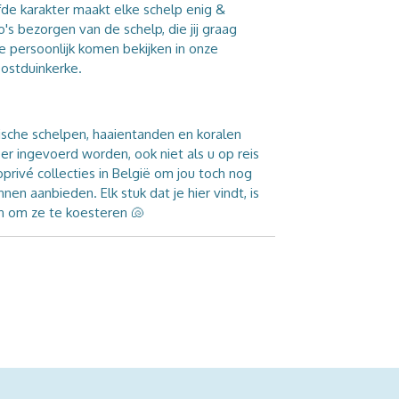
de karakter maakt elke schelp enig &
o's bezorgen van de schelp, die jij graag
e persoonlijk komen bekijken in onze
Oostduinkerke.
ische schelpen, haaientanden en koralen
er ingevoerd worden, ook niet als u op reis
oprivé collecties in België om jou toch nog
en aanbieden. Elk stuk dat je hier vindt, is
en om ze te koesteren
🐚