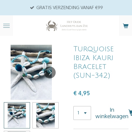
Ga
GRATIS VERZENDING VANAF €99
direct
naar
de
hoofdinhoud
Turquoise
Ibiza Kauri
Bracelet
(SUN-342)
€ 4,95
In
winkelwagen