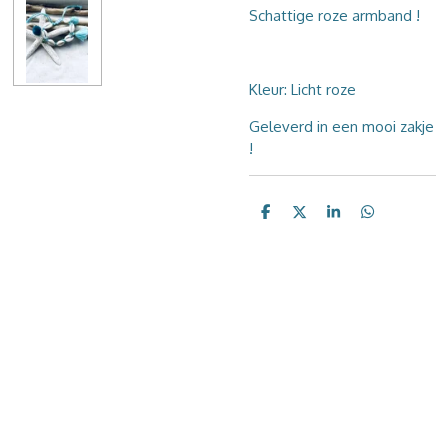
Schattige roze armband !
Kleur: Licht roze
Geleverd in een mooi zakje
!
D
D
S
D
e
e
h
e
l
e
a
l
e
l
r
e
n
e
n