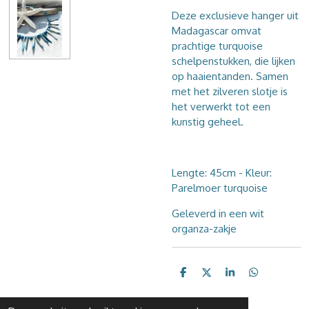
Deze exclusieve hanger uit
Madagascar omvat
prachtige turquoise
schelpenstukken, die lijken
op haaientanden. Samen
met het zilveren slotje is
het verwerkt tot een
kunstig geheel.
Lengte: 45cm - Kleur:
Parelmoer turquoise
Geleverd in een wit
organza-zakje
D
D
S
D
e
e
h
e
l
e
a
l
e
l
r
e