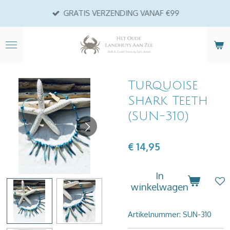
Ga
GRATIS VERZENDING VANAF €99
direct
naar
de
hoofdinhoud
Turquoise
Shark Teeth
(SUN-310)
€ 14,95
In
winkelwagen
Artikelnummer:
SUN-310