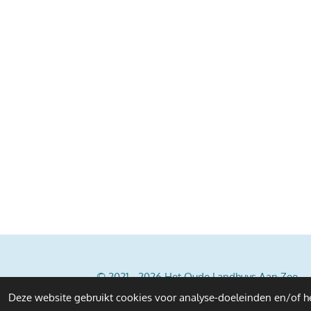
© 2021 - 2026 Het Oude Landhuys Aan Zee
Deze website gebruikt cookies voor analyse-doeleinden en/of he