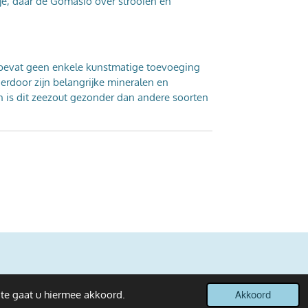
e, daar de Gomasio over strooien en
 bevat geen enkele kunstmatige toevoeging
ierdoor zijn belangrijke mineralen en
is dit zeezout gezonder dan andere soorten
ite gaat u hiermee akkoord.
Akkoord