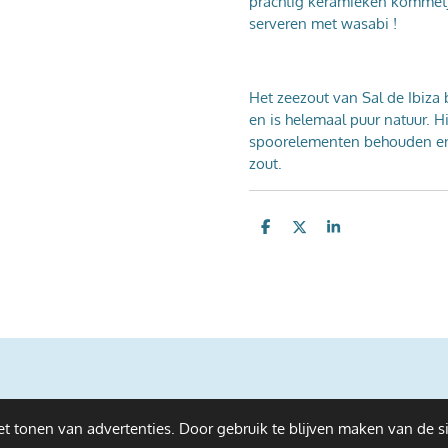
prachtig keramieken kommetj
serveren met wasabi !
Het zeezout van Sal de Ibiza
en is helemaal puur natuur. H
spoorelementen behouden en 
zout.
D
D
S
e
e
h
l
e
a
e
l
r
n
e
t tonen van advertenties. Door gebruik te blijven maken van de s