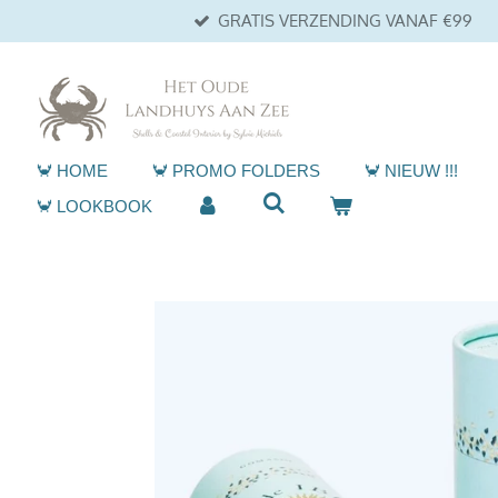
GRATIS VERZENDING VANAF €99
Ga
direct
naar
de
hoofdinhoud
🦀 HOME
🦀 PROMO FOLDERS
🦀 NIEUW !!!
🦀 LOOKBOOK