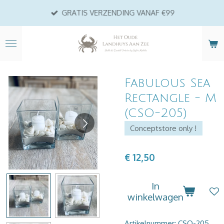
Ga
GRATIS VERZENDING VANAF €99
direct
naar
de
hoofdinhoud
Fabulous Sea
Rectangle - M
(CSO-205)
Conceptstore only !
€ 12,50
In
winkelwagen
Artikelnummer:
CSO-205