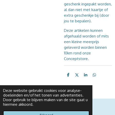
geschenk ingepakt worden,
al dan niet met kaartje of
extra geschenkje bij (door
jou te bepalen).
Deze artikelen kunnen
afgehaald worden of mits
een kleine meerprijs
geleverd worden binnen
10km rond onze
Conceptstore.
D
D
S
D
e
e
h
e
l
e
a
l
e
l
r
e
Deze website gebruikt cookies voor analyse-
n
e
n
doeleinden en/of het tonen van advertenties.
Door gebruik te blijven maken van de site gaat u
hiermee akkoord.
© 2021 - 2026 Het Oude Landhuys Aan Zee