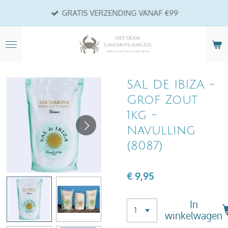
Ga
GRATIS VERZENDING VANAF €99
direct
naar
de
hoofdinhoud
SAL DE IBIZA -
Grof Zout
1kg -
Navulling
(8087)
€ 9,95
In
winkelwagen