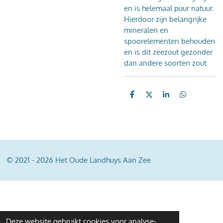
en is helemaal puur natuur.
Hierdoor zijn belangrijke
mineralen en
spoorelementen behouden
en is dit zeezout gezonder
dan andere soorten zout.
D
D
S
D
e
e
h
e
l
e
a
l
e
l
r
e
n
e
n
© 2021 - 2026 Het Oude Landhuys Aan Zee
Deze website gebruikt cookies voor analyse-