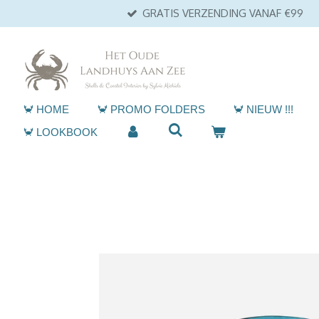
GRATIS VERZENDING VANAF €99
Ga
direct
naar
de
hoofdinhoud
🦀 HOME
🦀 PROMO FOLDERS
🦀 NIEUW !!!
🦀 LOOKBOOK