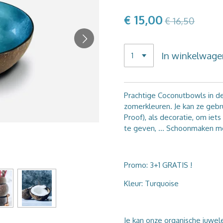
€ 15,00
€ 16,50
In winkelwage
Prachtige Coconutbowls in d
zomerkleuren. Je kan ze gebr
Proof), als decoratie, om iet
te geven, ... Schoonmaken me
Promo: 3+1 GRATIS !
Kleur: Turquoise
Je kan onze organische juwele