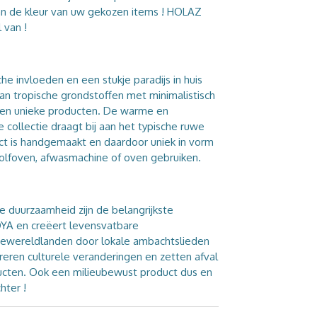
n de kleur van uw gekozen items ! HOLAZ
 van !
he invloeden en een stukje paradijs in huis
n tropische grondstoffen met minimalistisch
 en unieke producten. De warme en
ze collectie draagt bij aan het typische ruwe
ct is handgemaakt en daardoor uniek in vorm
golfoven, afwasmachine of oven gebruiken.
e duurzaamheid zijn de belangrijkste
YA en creëert levensvatbare
ewereldlanden door lokale ambachtslieden
eren culturele veranderingen en zetten afval
ducten. Ook een milieubewust product dus en
hter !