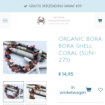
Ga
GRATIS VERZENDING VANAF €99
direct
naar
de
hoofdinhoud
Organic Bora
Bora Shell
Coral (SUN-
275)
€ 14,95
In
winkelwagen