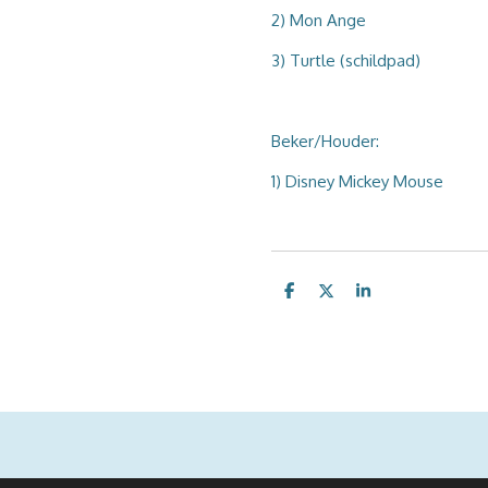
2) Mon Ange
3) Turtle (schildpad)
Beker/Houder:
1) Disney Mickey Mouse
D
D
S
e
e
h
l
e
a
e
l
r
n
e