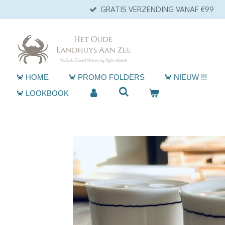
GRATIS VERZENDING VANAF €99
Ga
direct
naar
de
hoofdinhoud
🦀 HOME
🦀 PROMO FOLDERS
🦀 NIEUW !!!
🦀 LOOKBOOK