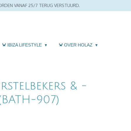
WORDEN VANAF 25/7 TERUG VERSTUURD.
🦀 IBIZA LIFESTYLE
🦀 OVER HOLAZ
stelbekers & -
(BATH-907)