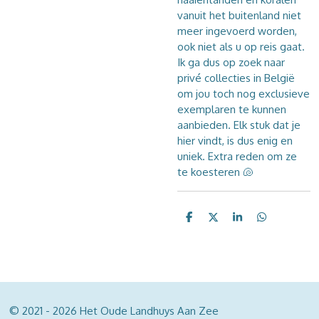
vanuit het buitenland niet
meer ingevoerd worden,
ook niet als u op reis gaat.
Ik ga dus op zoek naar
privé collecties in België
om jou toch nog exclusieve
exemplaren te kunnen
aanbieden. Elk stuk dat je
hier vindt, is dus enig en
uniek. Extra reden om ze
te koesteren
🐚
D
D
S
D
e
e
h
e
l
e
a
l
e
l
r
e
n
e
n
© 2021 - 2026 Het Oude Landhuys Aan Zee