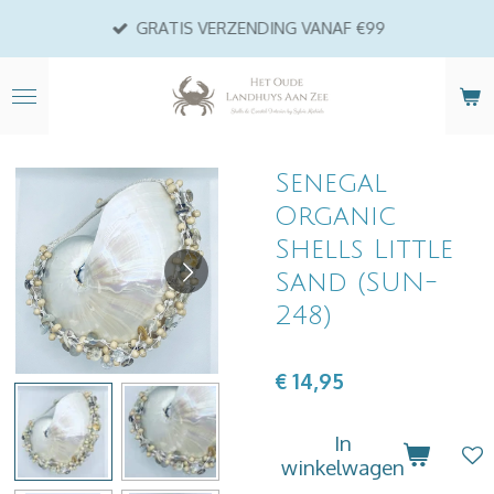
Ga
GRATIS VERZENDING VANAF €99
direct
naar
de
hoofdinhoud
Senegal
Organic
Shells Little
Sand (SUN-
248)
€ 14,95
In
winkelwagen