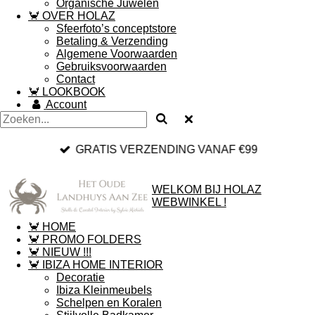
Organische Juwelen
🦀 OVER HOLAZ
Sfeerfoto’s conceptstore
Betaling & Verzending
Algemene Voorwaarden
Gebruiksvoorwaarden
Contact
🦀 LOOKBOOK
Account
GRATIS VERZENDING VANAF €99
WELKOM BIJ HOLAZ
WEBWINKEL !
🦀 HOME
🦀 PROMO FOLDERS
🦀 NIEUW !!!
🦀 IBIZA HOME INTERIOR
Decoratie
Ibiza Kleinmeubels
Schelpen en Koralen