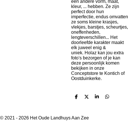
een andere vorm, maat,
kleur, ... hebben. Ze zijn
perfect door hun
imperfectie, endus omvatten
ze soms kleine krasjes,
vlekjes, barstjes, scheurtjes,
oneffenheden,
lengteverschillen... Het
doorleefde karakter maakt
elk juweel enig &
uniek. Holaz kan jou extra
foto's bezorgen of je kan
deze persoonlijk komen
bekijken in onze
Conceptstore te Kontich of
Oostduinkerke.
D
D
S
D
e
e
h
e
l
e
a
l
e
l
r
e
n
e
n
© 2021 - 2026 Het Oude Landhuys Aan Zee