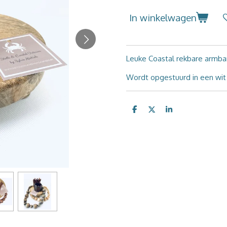
In winkelwagen
Leuke Coastal rekbare armba
Wordt opgestuurd in een wit
D
D
S
e
e
h
l
e
a
e
l
r
n
e