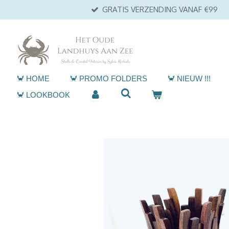
GRATIS VERZENDING VANAF €99
Ga
direct
naar
de
hoofdinhoud
🦀 HOME
🦀 PROMO FOLDERS
🦀 NIEUW !!!
🦀 LOOKBOOK