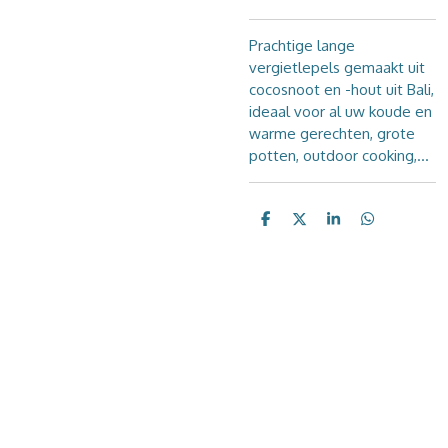
Prachtige lange
vergietlepels gemaakt uit
cocosnoot en -hout uit Bali,
ideaal voor al uw koude en
warme gerechten, grote
potten, outdoor cooking,...
D
D
S
D
e
e
h
e
l
e
a
l
e
l
r
e
n
e
n