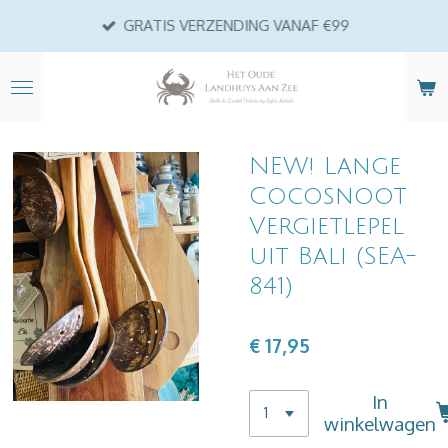
Ga
GRATIS VERZENDING VANAF €99
direct
naar
de
hoofdinhoud
NEW! Lange
Cocosnoot
Vergietlepel
uit Bali (SEA-
841)
€ 17,95
In
winkelwagen