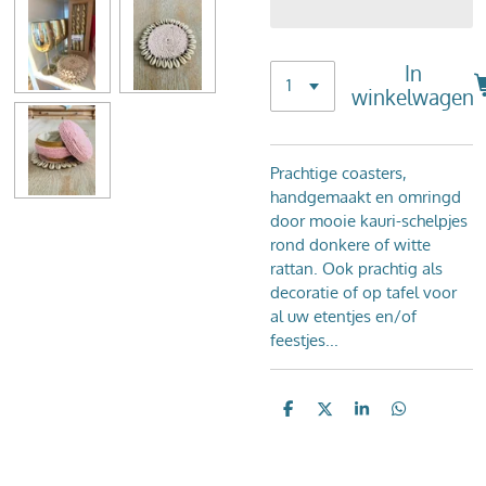
In
winkelwagen
Prachtige coasters,
handgemaakt en omringd
door mooie kauri-schelpjes
rond donkere of witte
rattan. Ook prachtig als
decoratie of op tafel voor
al uw etentjes en/of
feestjes...
D
D
S
D
e
e
h
e
l
e
a
l
e
l
r
e
n
e
n