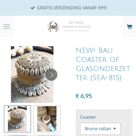
Ga
GRATIS VERZENDING VANAF €99
direct
naar
de
hoofdinhoud
NEW! Bali
Coaster of
Glasonderzet
ter (SEA-815)
€ 6,95
Coaster