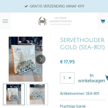
Ga
GRATIS VERZENDING VANAF €99
direct
naar
de
hoofdinhoud
Servethouder
Gold (SEA-801)
€ 17,95
In
winkelwagen
Artikelnummer:
SEA-801
Prachtige barok