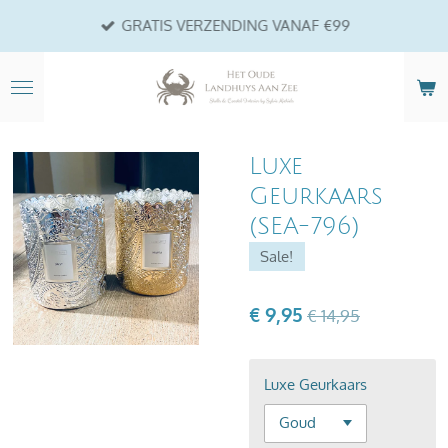
Ga
GRATIS VERZENDING VANAF €99
direct
naar
de
hoofdinhoud
Luxe
Geurkaars
(SEA-796)
Sale!
€ 9,95
€ 14,95
Luxe Geurkaars