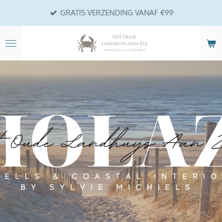
Ga
GRATIS VERZENDING VANAF €99
direct
naar
de
hoofdinhoud